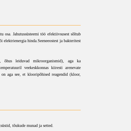
u osa. Jahutussüsteemi töö efektiivsusest sõltub
elektrienergia hinda.Seeneeostest ja bakteritest
d, õhus leiduvad mikroorganismid), aga ka
temperatuuril veekeskkonnas kiiresti arenevate
 on aga see, et klooripõhised reagendid (kloor,
tsüstid, tõukude munad ja setted.