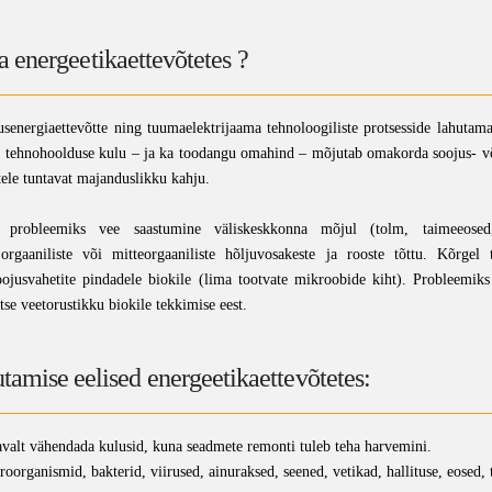
a energeetikaettevõtetes ?
senergiaettevõtte ning tuumaelektrijaama tehnoloogiliste protsesside lahutamat
s; tehnohoolduse kulu – ja ka toodangu omahind – mõjutab omakorda soojus- või 
tele tuntavat majanduslikku kahju.
on probleemiks vee saastumine väliskeskkonna mõjul (tolm, taimeeose
rgaaniliste või mitteorgaaniliste hõljuvosakeste ja rooste tõttu. Kõrgel 
jusvahetite pindadele biokile (lima tootvate mikroobide kiht). Probleemiks
tse veetorustikku biokile tekkimise eest.
amise eelised energeetikaettevõtetes:
lt vähendada kulusid, kuna seadmete remonti tuleb teha harvemini.
oorganismid, bakterid, viirused, ainuraksed, seened, vetikad, hallituse, eosed, 