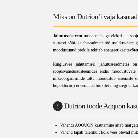
Miks on Dutrion’i vaja kasutad
Jahutussüsteem
moodustab iga elektri- ja sooju
suuresti põhi- ja abiseadmete töö usaldusväärsu
moodustunud biokile tekitab energeetikaettevõte
Ringlusvee jahutamisel jahutusseadmetes 
soojusvahetussüsteemides endis moodustuvate o
mikroorganismide tõttu moodustub sisemiste soo
hüpokloriid) ei eemalda biokilet ning isegi ei kai
Dutrion toode Aqquon kasut
Vahendi AQQUON kasutamine aitab märgatava
Vahend tapab täielikult kõik vees olevad mikr