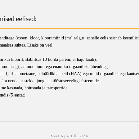
mised eelised:
nditega (osoon, kloor, klooramiinid jmt) selgus, et selle eelis seisneb keemilis
imaalses suhtes. Lisaks on veel:
ui klooril, stabiilsus 10 korda parem, ei haju laiali).
d ammoniaagi, ammooniumi ega enamiku orgaaniliste ühenditega.
endeid, trihalometaane, haloäädikhappeid (HAA) ega muid orgaanilisi ega kantse
 ära nende taastekke joogi- ja tööstusveevärgisüsteemides.
tne kasutada, hoiustada ja transportida.
dis (5 aastat);
Meat Agro OÜ, 2016