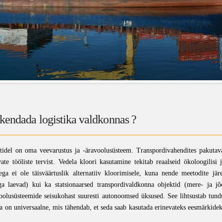
akendada logistika valdkonnas ?
ktidel on oma veevarustus ja -äravoolusüsteem. Transpordivahendites pakutava 
vate tööliste tervist. Vedela kloori kasutamine tekitab reaalseid ökoloogilisi
usega ei ole täisväärtuslik alternatiiv kloorimisele, kuna nende meetodite j
ega laevad) kui ka statsionaarsed transpordivaldkonna objektid (mere- ja 
voolusüsteemide seisukohast suuresti autonoomsed üksused. See lihtsustab tund
ia on universaalne, mis tähendab, et seda saab kasutada erinevateks eesmärkidek