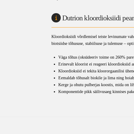
Dutrion kloordioksiidi pea
Kloordioksiidi võrdlemisel teiste levinumate vahe
biotsiidse tõhususe, stabiilsuse ja tulemuse – opt
Väga tõhus (oksüdeeriv toime on 260% parem k
Erinevalt kloorist ei reageeri kloordioksii
Kloordioksiid ei tekita kloororgaanilisi üh
Eemaldab tõhusalt biokile ja lima ning hoiab
Kerge ja ohutu pulberjas koostis, mida on lih
Komponentide pikk säilivusaeg kinnises paken