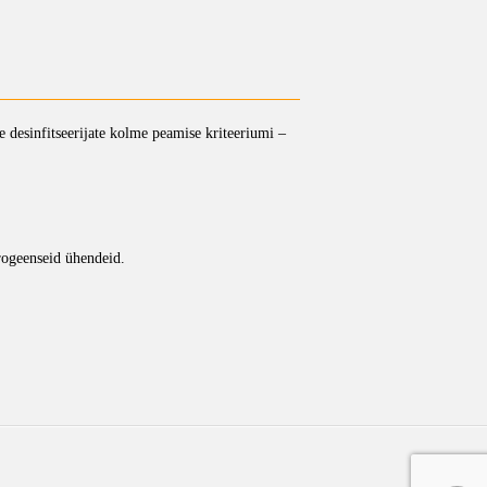
te desinfitseerijate kolme peamise kriteeriumi –
rogeenseid ühendeid.