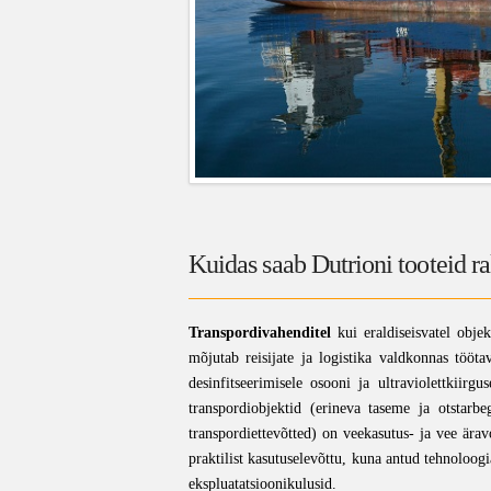
Kuidas saab Dutrioni tooteid r
Transpordivahenditel
kui eraldiseisvatel obje
mõjutab reisijate ja logistika valdkonnas tööta
desinfitseerimisele osooni ja ultraviolettkiirg
transpordiobjektid (erineva taseme ja otstarb
transpordiettevõtted) on veekasutus- ja vee ära
praktilist kasutuselevõttu, kuna antud tehnoloog
ekspluatatsioonikulusid.