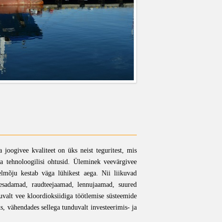
joogivee kvaliteet on üks neist teguritest, mis
 ja tehnoloogilisi ohtusid. Üleminek veevärgivee
ärelmõju kestab väga lühikest aega. Nii liikuvad
jõesadamad, raudteejaamad, lennujaamad, suured
uvalt vee kloordioksiidiga töötlemise süsteemide
s, vähendades sellega tunduvalt investeerimis- ja