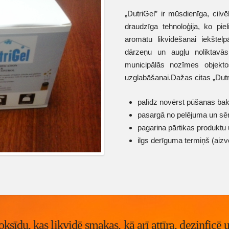
„DutriGel” ir mūsdienīga, cilvē
draudzīga tehnoloģija, ko pie
aromātu likvidēšanai iekštel
dārzeņu un augļu noliktavās
municipālās nozīmes objekto
uzglabāšanai.Dažas citas „Dutr
palīdz novērst pūšanas bakt
pasargā no pelējuma un sē
pagarina pārtikas produktu
ilgs derīguma termiņš (aizv
ksīdu, kas likvidē smakas, kā arī attīra, dezinficē 