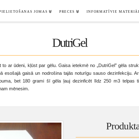
PIELIETOŠANAS JOMAS
PRECES
INFORMATĪVIE MATERIĀ
DutriGel
t to ar ūdeni, kļūst par gēlu. Gaisa ietekmē no „DutriGel” gēla stru
pā esošajā gaisā un nodrošina tajās noturīgu sauso dezinfekciju. A
lpuma, bet 180 grami šī gēla ļauj dezinficēt līdz 250 m3 telpas t
ienam mēnesim.
Produkta