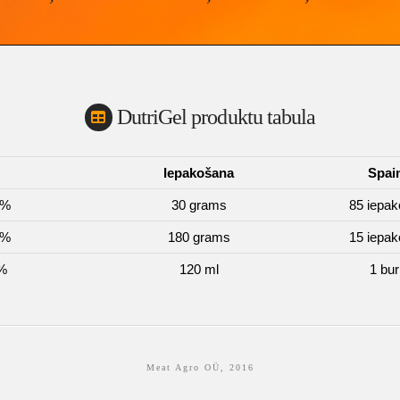
DutriGel produktu tabula
Iepakošana
Spai
6%
30 grams
85 iepa
6%
180 grams
15 iepa
%
120 ml
1 bu
Meat Agro OÜ, 2016