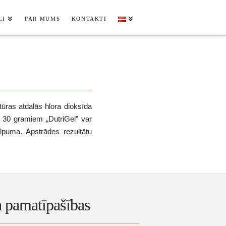
LI
PAR MUMS
KONTAKTI
ktūras atdalās hlora dioksīda
r 30 gramiem „DutriGel” var
ilpuma. Apstrādes rezultātu
 pamatīpašības