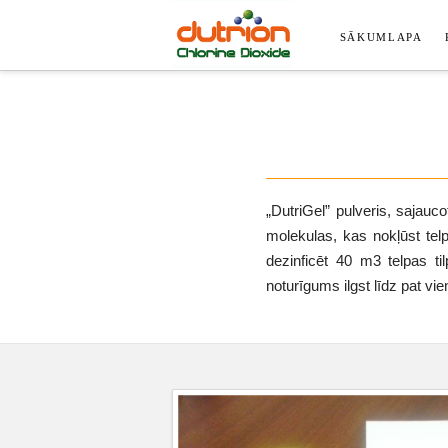
SĀKUMLAPA
„DutriGel” pulveris, sajauco
molekulas, kas nokļūst tel
dezinficēt 40 m3 telpas ti
noturīgums ilgst līdz pat v