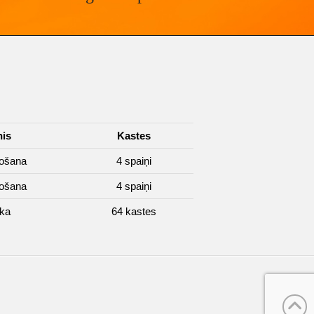
nis
Kastes
košana
4 spaiņi
košana
4 spaiņi
rka
64 kastes