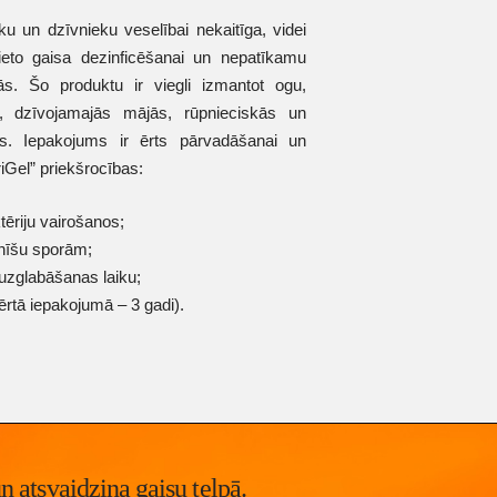
ku un dzīvnieku veselībai nekaitīga, videi
lieto gaisa dezinficēšanai un nepatīkamu
pās. Šo produktu ir viegli izmantot ogu,
, dzīvojamajās mājās, rūpnieciskās un
s. Iepakojums ir ērts pārvadāšanai un
iGel” priekšrocības:
ēriju vairošanos;
nīšu sporām;
 uzglabāšanas laiku;
ērtā iepakojumā – 3 gadi).
un atsvaidzina gaisu telpā.